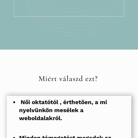
Miért válaszd ezt?
Női oktatótól , érthetően, a mi
nyelvünkön mesélek a
weboldalakról.
Minden támogatást megadok az