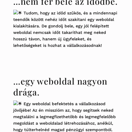
…nem fér bele az idődbe.
Tudom, hogy az időd szűkös, és a mindennapi
teendők között nehéz időt szakítani egy weboldal
kialakítására. De gondolj bele, egy jól felépített
weboldal nemcsak időt takaríthat meg neked
hosszú távon, hanem új ügyfeleket, és
lehetőségeket is hozhat a vállalkozásodnak!
…egy weboldal nagyon
drága.
Egy weboldal befektetés a vállalkozásod
jövőjébe! Az én misszióm az, hogy segítsek neked
megtalálni a legmegfizethetőbb és legmegfelelőbb
megoldást a weboldalad létrehozásához, anélkül,
hogy túlterhelnéd magad pénzügyi szempontból.