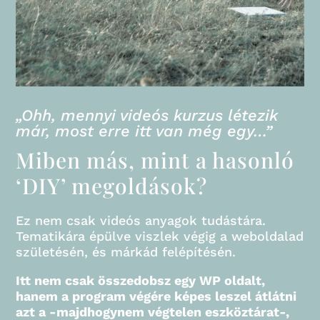
„Ohh, mennyi videós kurzus létezik
már, most erre itt van még egy…”
Miben más, mint a hasonló
‘DIY’ megoldások?
Ez nem csak videós anyagok tudástára.
Tematikára épülve viszlek végig a weboldalad
születésén, és márkád felépítésén.
Itt nem csak összedobsz egy WP oldalt,
hanem a program végére képes leszel átlátni
azt a -majdhogynem végtelen eszköztárat-,