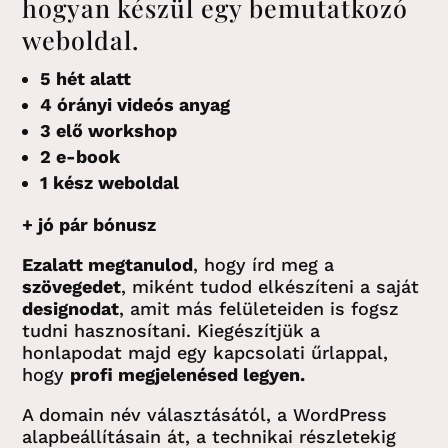
hogyan készül egy bemutatkozó
weboldal.
5 hét alatt
4 órányi videós anyag
3 elő workshop
2 e-book
1 kész weboldal
+ jó pár bónusz
Ezalatt megtanulod
, hogy írd meg a
szövegedet
, miként tudod
elkészíteni a saját
designodat
, amit más felületeiden is fogsz
tudni hasznosítani. Kiegészítjük a
honlapodat majd egy kapcsolati űrlappal,
hogy
profi megjelenésed legyen.
A domain név választásától, a WordPress
alapbeállításain át, a technikai részletekig