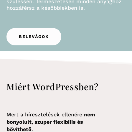
szülessen. Természetesen minden anyaghoz
hozzáférsz a későbbiekben is.
BELEVÁGOK
Miért
WordPressben
?
Mert
a híresztelések ellenére
nem
bonyolult, szuper flexibilis és
bővíthető
.