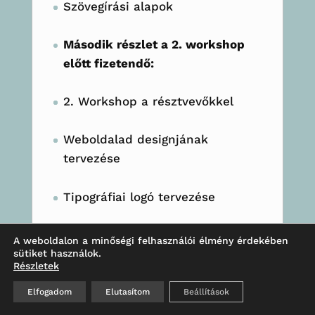
Szövegírási alapok
Második részlet a 2. workshop
előtt fizetendő:
2. Workshop a résztvevőkkel
Weboldalad designjának
tervezése
Tipográfiai logó tervezése
Harmadik részlet a DIVI API
A weboldalon a minőségi felhasználói élmény érdekében
kulcs átadása előtt fizetendő:
sütiket használok.
Részletek
3. Workshop a résztvevőkkel
Elfogadom
Elutasítom
Beállítások