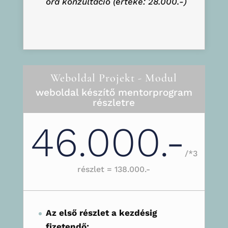
óra konzultáció (értéke: 28.000.-)
Weboldal Projekt - Modul
weboldal készítő mentorprogram
részletre
46.000.-
/
*3
részlet = 138.000.-
Az első részlet a kezdésig
fizetendő: