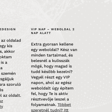
EDESIGN
VIP NAP – WEBOLDAL 2
NAP ALATT
t az oldalad
Extra gyorsan kellene
egy kis
egy weboldal? Kész van
s, akkor
minden tartalmad, és
zoktam
belesnél a kulisszák
 is a
mögé, hogy magad is
 a
tudd később kezelni?
g szemén
Vegyél részt egy VIP
zsgáljuk
napon, ahol az egész
sra szoruló
weboldalt úgy építem
és
fel, hogy Te is aktív
l az oldalt.
résztvevője leszel a
sz
folyamatnak.
Többet
gy
szeretnél tudni? Itt