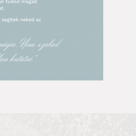
an tudod magad
t.
 segítek neked az
 mágia. Nem szabad
an kutatni.”