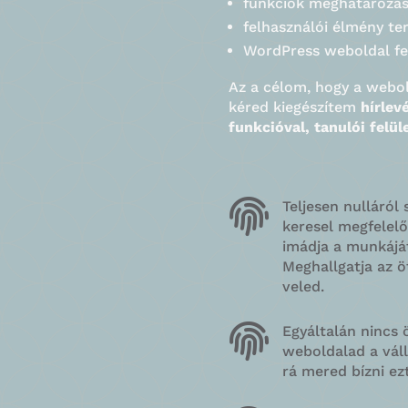
funkciók meghatározása
felhasználói élmény te
WordPress weboldal fe
Az a célom, hogy a webol
kéred kiegészítem
hírlev
funkcióval, tanulói felül

Teljesen nulláról
keresel megfelelő
imádja a munkáját
Meghallgatja az ö
veled.

Egyáltalán nincs 
weboldalad a váll
rá mered bízni ezt