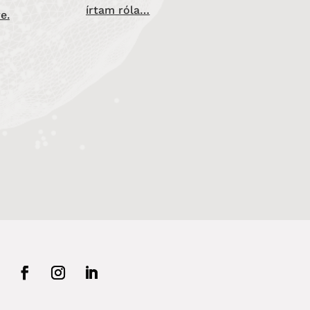
írtam róla…
e.