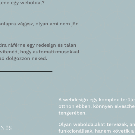
llene egy weboldal?
onlapra vágysz, olyan ami nem jön
ra ráférne egy redesign és talán
ővítenéd, hogy automatizmusokkal
ad dolgozzon neked.
A webdesign egy komplex terüle
otthon ebben, könnyen elveszhe
tengerében.
Olyan weboldalakat tervezek, a
enés
funkcionálisak, hanem követik a 