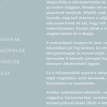
Megszólítja a célcsoportodat és 
l
az online világban. Minden terve
alapoknál kezdünk. Mielőtt csak 
húznék, meg kell értenem a célja
célcsoportodat és azt, hogy mit 
weboldaladdal. Ezután jöhet a 
megtervezése és a design.
lóidnak
A weboldalad reszponzív lesz, v
 szövegek
készüléken jól fog kinézni. Ez nö
látogatottságát és konverzióját.
tervezése is kiemelt szerepet ka
tőségek
könnyen áttekinthető legyen.
álás
Ez a felhasználóid számára kénye
segít megtalálni, amit keresnek,
közvetíteni az üzenetedet.
Amikor weboldalad elkészült, n
magadra. Karbantartást, tartalo
keresőoptimalizálást (SEO) is biz