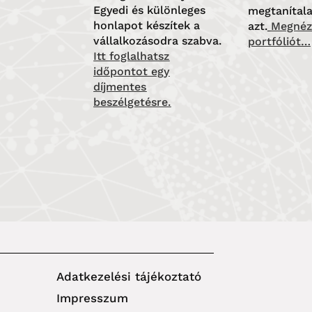
Egyedi és különleges
megtanítala
honlapot készítek a
azt.
Megnéz
vállalkozásodra szabva.
portfóliót…
Itt
foglalhatsz
időpontot egy
díjmentes
beszélgetésre.
Adatkezelési tájékoztató
Impresszum