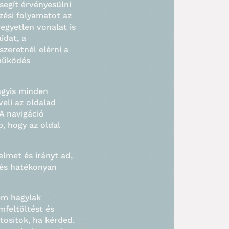
segít érvényesülni
zési folyamatot az
egyetlen vonalat is
idat, a
szeretnél elérni a
működés
agyis minden
veli az oldalad
A navigáció
p, hogy az oldal
lmet és irányt ad,
 és hatékonyan
em hagylak
mfeltöltést és
tosítok, ha kérded.