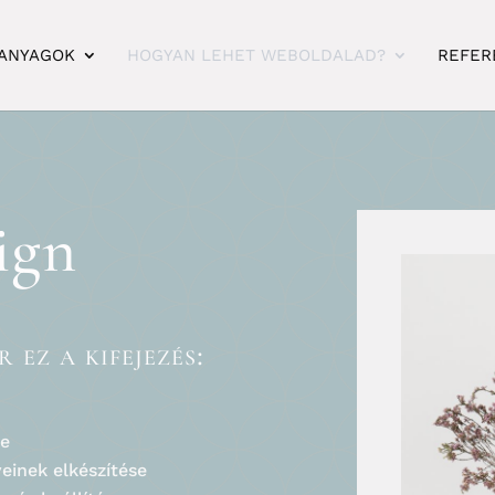
 ANYAGOK
HOGYAN LEHET WEBOLDALAD?
REFER
ign
 ez a kifejezés:
se
einek elkészítése