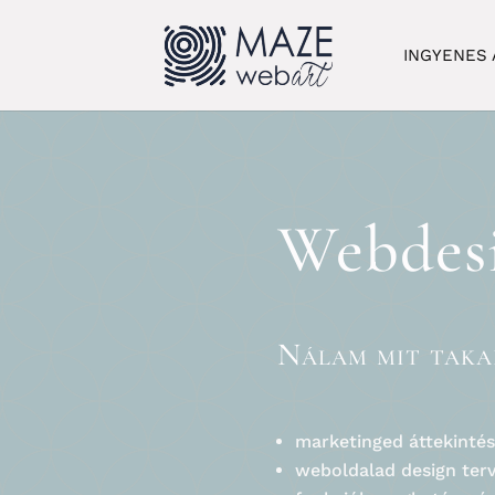
INGYENES
Webdes
Nálam mit takar
marketinged áttekinté
weboldalad design terv