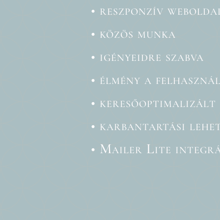
• reszponzív webolda
• közös munka
• igényeidre szabva
• élmény a felhaszná
• keresőoptimalizált
• karbantartási lehe
• Mailer Lite integr