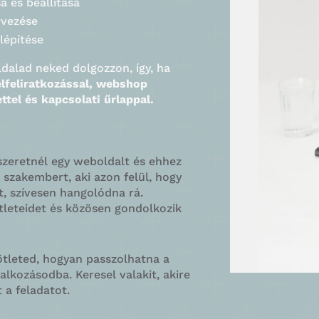
 és beállítása
rvezése
lépítése
dalad neked dolgozzon, így, ha
élfeliratkozással, webshop
ettel és kapcsolati űrlappal.
 szeretnél egy weboldalt és ehhez
 szakembert, aki azon felül, hogy
, szívesen hangolódna rá.
tleteidet és közösen gondolkozik
ötleted, hogyan passzolhatna a
alkozásodba. Keresel valakit, akire
 a feladatot.