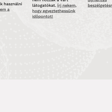
k használni
látogatókat.
Írj nekem,
beszélgetésr
em a
hogy egyeztethessünk
időpontot!