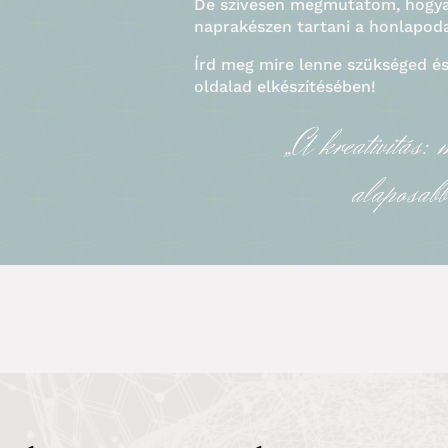
De szívesen megmutatom, hogy
naprakészen tartani a honlapoda
Írd meg mire lenne szükséged és
oldalad elkészítésében!
„A kreativitás:
alaposabb