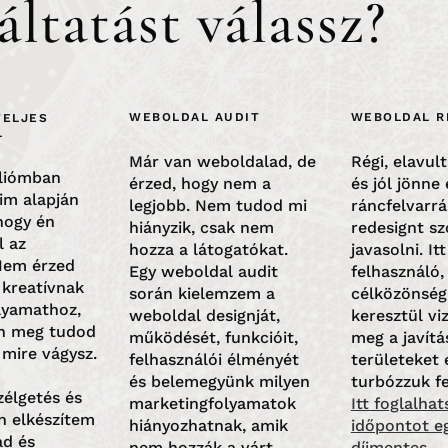
áltatást válassz?
WEBOLDAL AUDIT
WEBOLDAL R
TELJES
L
Már van weboldalad, de
Régi, elavul
óliómban
érzed, hogy nem a
és jól jönne 
im alapján
legjobb. Nem tudod mi
ráncfelvarrá
hogy én
hiányzik, csak nem
redesignt s
l az
hozza a látogatókat.
javasolni. Itt
Nem érzed
Egy weboldal audit
felhasználó,
 kreatívnak
során kielemzem a
célközönsé
olyamathoz,
weboldal designját,
keresztül vi
n meg tudod
működését, funkcióit,
meg a javítá
 mire vágysz.
felhasználói élményét
területeket 
és belemegyünk milyen
turbózzuk fe
élgetés és
marketingfolyamatok
Itt foglalhat
n elkészítem
hiányozhatnak, amik
időpontot e
ad és
nem hozzák a várt
díjmentes