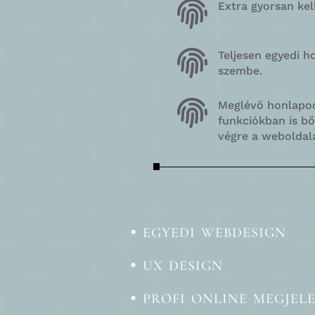

Extra gyorsan ke

Teljesen egyedi h
szembe.

Meglévő honlapod
funkciókban is b
végre a weboldal
•
egyedi webdesign
• ux design
• profi online megjel