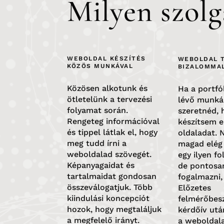
Milyen szolg
WEBOLDAL KÉSZÍTÉS
WEBOLDAL 
KÖZÖS MUNKÁVAL
BIZALOMMA
Közösen alkotunk és
Ha a portf
ötletelünk a tervezési
lévő munká
folyamat során.
szeretnéd, 
Rengeteg információval
készítsem e
és tippel látlak el, hogy
oldaladat. 
meg tudd írni a
magad elég
weboldalad szövegét.
egy ilyen f
Képanyagaidat és
de pontosa
tartalmaidat gondosan
fogalmazni,
összeválogatjuk. Több
Előzetes
kiindulási koncepciót
felmérőbesz
hozok, hogy megtaláljuk
kérdőív utá
a megfelelő irányt.
a weboldal