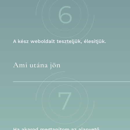
A kész weboldalt teszteljük, élesítjük.
Ami utána jön
Ha akarod megtanítom az alapvető