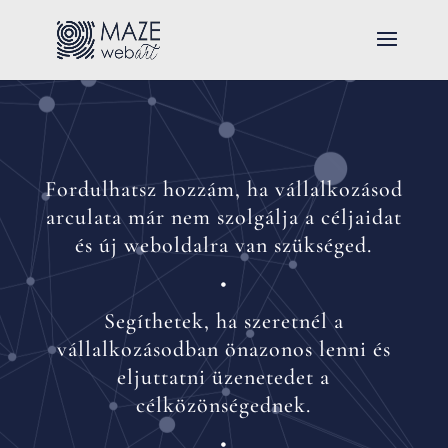
Fordulhatsz hozzám, ha vállalkozásod
arculata már nem szolgálja a céljaidat
és új weboldalra van szükséged.
•
Segíthetek, ha szeretnél a
vállalkozásodban önazonos lenni és
eljuttatni üzenetedet a
célközönségednek.
•