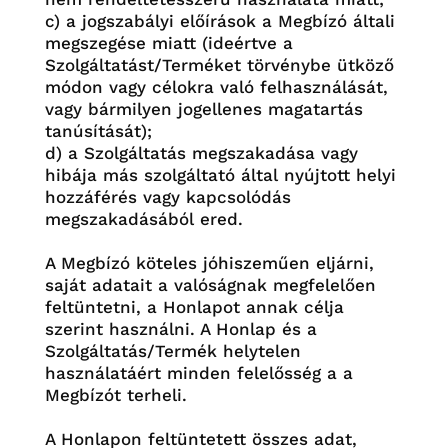
c) a jogszabályi előírások a Megbízó általi
megszegése miatt (ideértve a
Szolgáltatást/Terméket törvénybe ütköző
módon vagy célokra való felhasználását,
vagy bármilyen jogellenes magatartás
tanúsítását);
d) a Szolgáltatás megszakadása vagy
hibája más szolgáltató által nyújtott helyi
hozzáférés vagy kapcsolódás
megszakadásából ered.
A Megbízó köteles jóhiszeműen eljárni,
saját adatait a valóságnak megfelelően
feltüntetni, a Honlapot annak célja
szerint használni. A Honlap és a
Szolgáltatás/Termék helytelen
használatáért minden felelősség a a
Megbízót terheli.
A Honlapon feltüntetett összes adat,