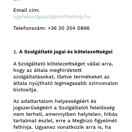
Email cím:
ugyfelszolgalat@profitarhely.hu
Telefonszám: +36 20 254 0866
A Szolgáltató jogai és kötelezettségei
A Szolgáltató kötelezettséget vállal arra,
hogy az általa meghirdetett
szolgáltatásokat, illetve termékeket az
általa nyújtható legmagasabb színvonalon
biztosítja.
A
z adattartalom helyességéért és
jogszerűségéért a
Szolgáltatót felelősség
nem terheli, amennyiben helytelen, hibás
tartalmat észlel, erre a Megbízó figyelmét
felhívja. Ugyanez vonatkozik arra is, ha